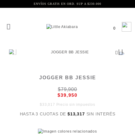
ENVÍOS GRATIS EN ORD. SUP A $230.000
0
JOGGER BB JESSIE
$79,900
$39,950
$33,017 Precio sin impuestos
HASTA 3 CUOTAS DE
$13,317
SIN INTERÉS