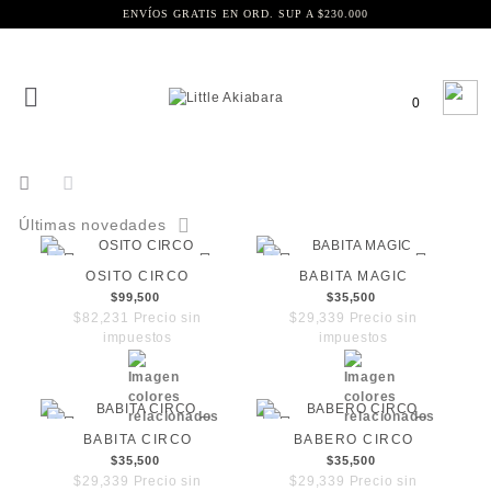
ENVÍOS GRATIS EN ORD. SUP A $230.000
0
Últimas novedades
OSITO CIRCO
BABITA MAGIC
$99,500
$35,500
$82,231 Precio sin
$29,339 Precio sin
impuestos
impuestos
BABITA CIRCO
BABERO CIRCO
$35,500
$35,500
$29,339 Precio sin
$29,339 Precio sin