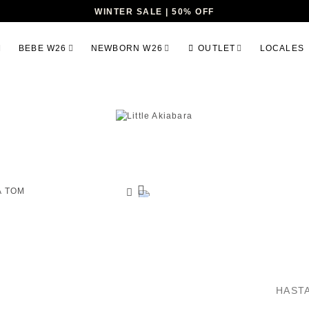
WINTER SALE | 50% OFF
BEBE W26
NEWBORN W26
OUTLET
LOCALES
HAST