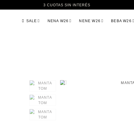
3 CUOTAS SIN INTERÉS
SALE
NENA W26
NENE W26
BEBA W26