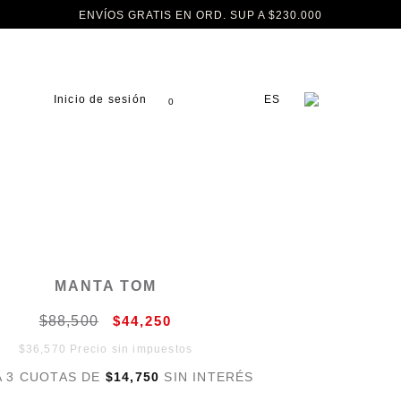
ENVÍOS GRATIS EN ORD. SUP A $230.000
Inicio de sesión
ES
0
MANTA TOM
$88,500
$44,250
$36,570 Precio sin impuestos
A 3 CUOTAS DE
$14,750
SIN INTERÉS