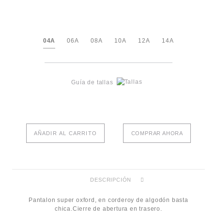
04A
06A
08A
10A
12A
14A
Guía de tallas
AÑADIR AL CARRITO
COMPRAR AHORA
DESCRIPCIÓN
Pantalon super oxford, en corderoy de algodón basta
chica.Cierre de abertura en trasero.