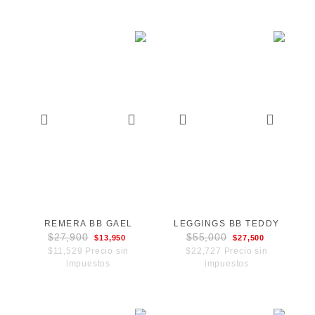
REMERA BB GAEL
LEGGINGS BB TEDDY
$27,900
$55,000
$13,950
$27,500
$11,529 Precio sin
$22,727 Precio sin
impuestos
impuestos