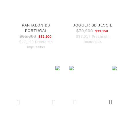
PANTALON BB
JOGGER BB JESSIE
$79,900
PORTUGAL
$39,950
$65,800
$33,017 Precio sin
$32,900
impuestos
$27,190 Precio sin
impuestos