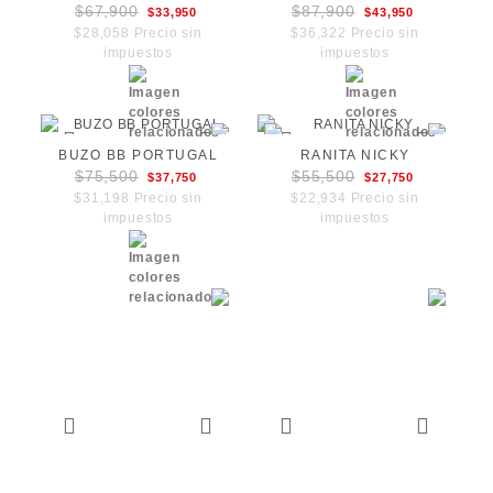
$67,900
$87,900
$33,950
$43,950
$28,058 Precio sin
$36,322 Precio sin
impuestos
impuestos
BUZO BB PORTUGAL
RANITA NICKY
$75,500
$55,500
$37,750
$27,750
$31,198 Precio sin
$22,934 Precio sin
impuestos
impuestos