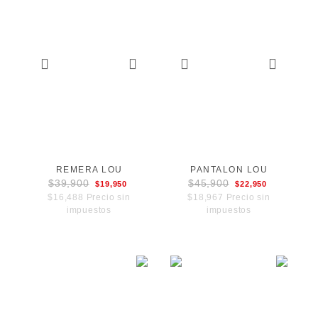
REMERA LOU
PANTALON LOU
$39,900
$45,900
$19,950
$22,950
$16,488 Precio sin
$18,967 Precio sin
impuestos
impuestos