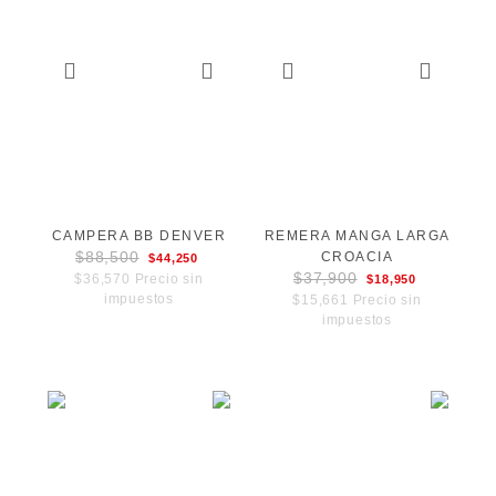
CAMPERA BB DENVER
REMERA MANGA LARGA
$88,500
CROACIA
$44,250
$37,900
$36,570 Precio sin
$18,950
impuestos
$15,661 Precio sin
impuestos