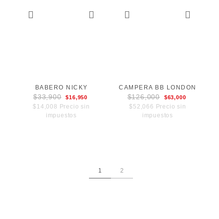
BABERO NICKY
CAMPERA BB LONDON
$33,900
$126,000
$16,950
$63,000
$14,008 Precio sin
$52,066 Precio sin
impuestos
impuestos
1
2