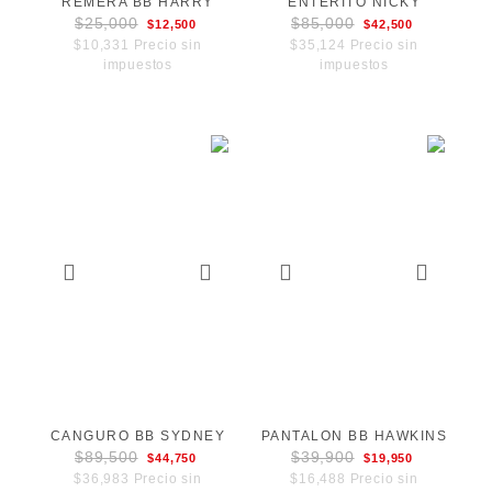
REMERA BB HARRY
ENTERITO NICKY
$25,000
$85,000
$12,500
$42,500
$10,331 Precio sin
$35,124 Precio sin
impuestos
impuestos
CANGURO BB SYDNEY
PANTALON BB HAWKINS
$89,500
$39,900
$44,750
$19,950
$36,983 Precio sin
$16,488 Precio sin