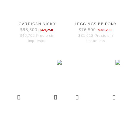
CARDIGAN NICKY
LEGGINGS BB PONY
$98,500
$76,500
$49,250
$38,250
$40,702 Precio sin
$31,612 Precio sin
impuestos
impuestos