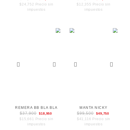
$24,752 Precio sin
$12,355 Precio sin
impuestos
impuestos
REMERA BB BLA BLA
MANTA NICKY
$37,900
$99,500
$18,950
$49,750
$15,661 Precio sin
$41,116 Precio sin
impuestos
impuestos