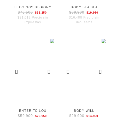
LEGGINGS BB PONY
BODY BLA BLA
$76,500
$39,900
$38,250
$19,950
$31,612 Precio sin
$16,488 Precio sin
impuestos
impuestos
ENTERITO LOU
BODY WILL
$59,900
$29,900
$29,950
$14,950