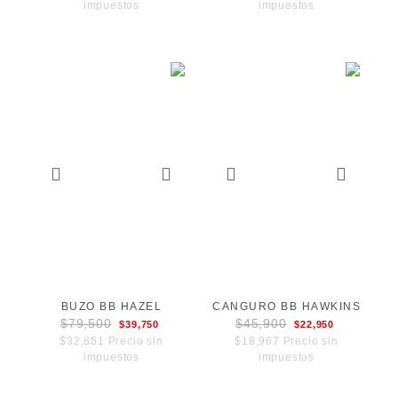
impuestos
impuestos
BUZO BB HAZEL
CANGURO BB HAWKINS
$79,500
$45,900
$39,750
$22,950
$32,851 Precio sin
$18,967 Precio sin
impuestos
impuestos