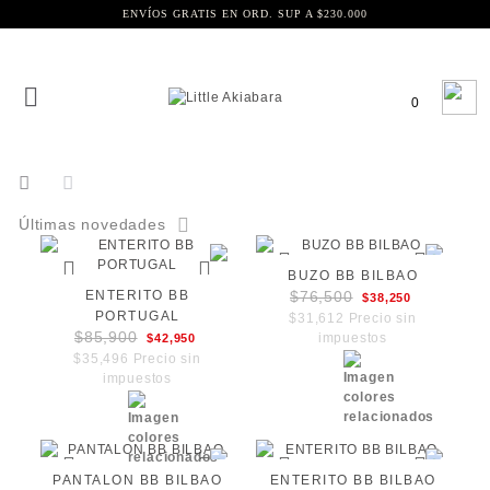
ENVÍOS GRATIS EN ORD. SUP A $230.000
0
Últimas novedades
BUZO BB BILBAO
ENTERITO BB
$76,500
$38,250
PORTUGAL
$31,612 Precio sin
$85,900
impuestos
$42,950
$35,496 Precio sin
impuestos
PANTALON BB BILBAO
ENTERITO BB BILBAO