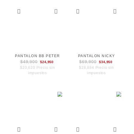
PANTALON BB PETER
PANTALON NICKY
$49,900
$69,900
$24,950
$34,950
$20,620 Precio sin
$28,884 Precio sin
impuestos
impuestos