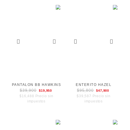
PANTALON BB HAWKINS
ENTERITO HAZEL
$39,900
$95,800
$19,950
$47,900
$16,488 Precio sin
$39,587 Precio sin
impuestos
impuestos