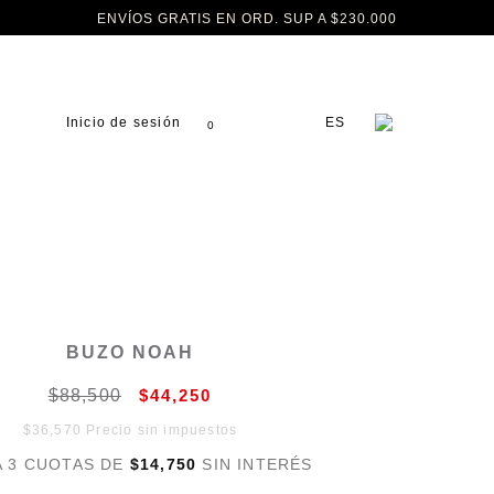
ENVÍOS GRATIS EN ORD. SUP A $230.000
Inicio de sesión
ES
0
BUZO NOAH
$88,500
$44,250
$36,570 Precio sin impuestos
A 3 CUOTAS DE
$14,750
SIN INTERÉS