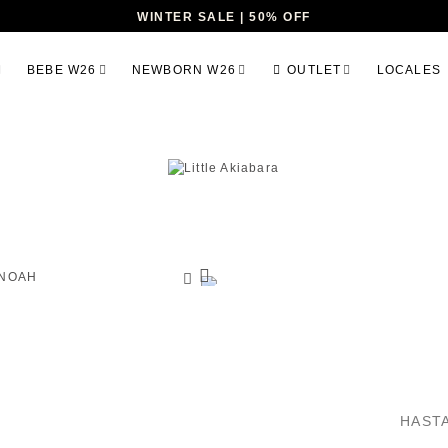
WINTER SALE | 50% OFF
BEBE W26
NEWBORN W26
OUTLET
LOCALES
HAST