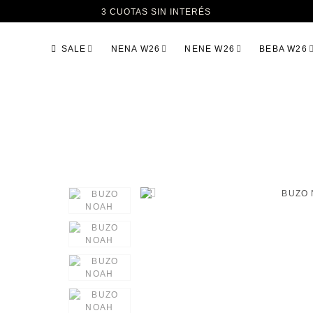
3 CUOTAS SIN INTERÉS
SALE
NENA W26
NENE W26
BEBA W26