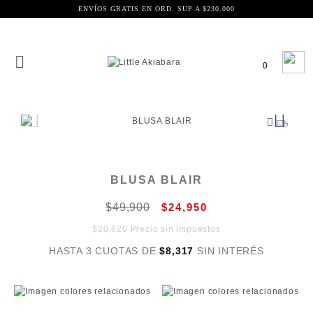
ENVÍOS GRATIS EN ORD. SUP A $230.000
0
BLUSA BLAIR
$49,900
$24,950
$20,620 Precio sin impuestos
HASTA 3 CUOTAS DE
$8,317
SIN INTERÉS