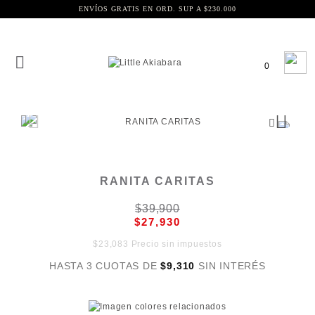
ENVÍOS GRATIS EN ORD. SUP A $230.000
0
RANITA CARITAS
$39,900
$27,930
$23,083 Precio sin impuestos
HASTA 3 CUOTAS DE
$9,310
SIN INTERÉS