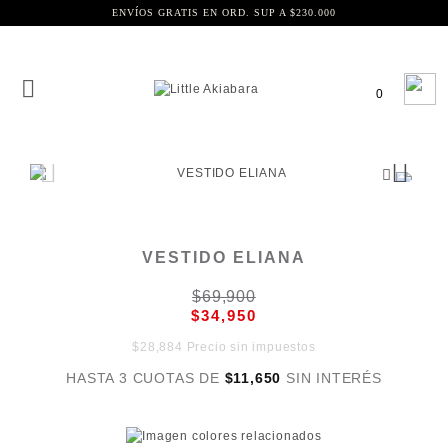
ENVÍOS GRATIS EN ORD. SUP A $230.000
0
VESTIDO ELIANA
$69,900
$34,950
$28,884 Precio sin impuestos
HASTA 3 CUOTAS DE
$11,650
SIN INTERÉS