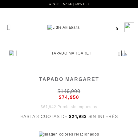
WINTER SALE | 50% OFF
0
TAPADO MARGARET
$149,900
$74,950
$61,942 Precio sin impuestos
HASTA 3 CUOTAS DE
$24,983
SIN INTERÉS