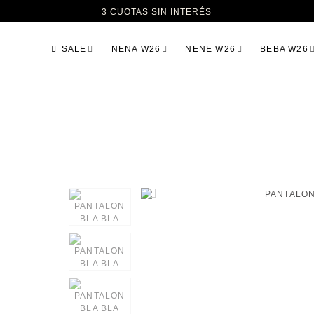
3 CUOTAS SIN INTERÉS
SALE
NENA W26
NENE W26
BEBA W26