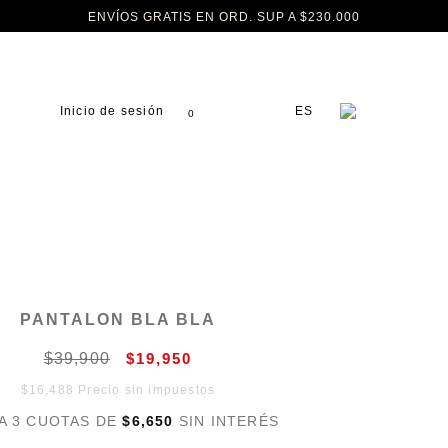
ENVÍOS GRATIS EN ORD. SUP A $230.000
Inicio de sesión
ES
0
PANTALON BLA BLA
$39,900
$19,950
$16,488 Precio sin impuestos
A 3 CUOTAS DE
$6,650
SIN INTERÉS