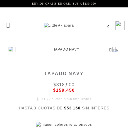
ENVÍOS GRATIS EN ORD. SUP A $230.000
0
TAPADO NAVY
$318,900
$159,450
$131,777 Precio sin impuestos
HASTA 3 CUOTAS DE
$53,150
SIN INTERÉS