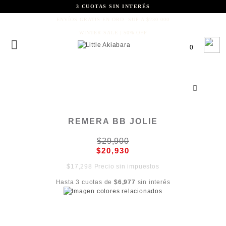
3 CUOTAS SIN INTERÉS
ENVÍOS GRATIS EN ORD. SUP A $230.000
WINTER SALE | 50% OFF
0
REMERA BB JOLIE
$29,900
$20,930
$17,298 Precio sin impuestos
Hasta 3 cuotas de
$6,977
sin interés