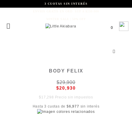
3 CUOTAS SIN INTERÉS
ENVÍOS GRATIS EN ORD. SUP A $230.000
WINTER SALE | 50% OFF
0
BODY FELIX
$29,900
$20,930
$17,298 Precio sin impuestos
Hasta 3 cuotas de
$6,977
sin interés